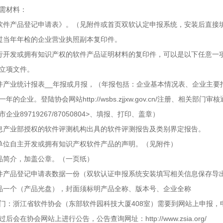
需材料：
软件产品登记申请表》。（见附件或首页双软认定申报系统，安装后直接
过当年年检的企业营业执照副本复印件。
行开发或拥有知识产权的软件产品证明材料的复印件，可以是以下任意一
立项文件。
件产业统计报表__年报或月报，（年报包括：企业基本情况表、企业主
年的企业。登陆协会网站http://wsbs.zjjxw.gov.cn/注册、相关部门审核
企业89719267/87050804>、填报、打印、盖章）
息产业部授权的软件评测机构出具的软件评测报告及类别界定报告。
单位自主开发或拥有知识产权软件产品的声明。（见附件）
品简介，加盖公章。（一页纸）
件产品登记申请表数据一份（双软认证申报系统安装填写相关信息保存导
品一个（产品光盘），封面须标明产品全称、版本号、企业全称
门：浙江省软件协会（东部软件园科技大厦408室）需要到网站上申报，
后会在协会网站上进行公告，公告查询网址：http://www.zsia.org/