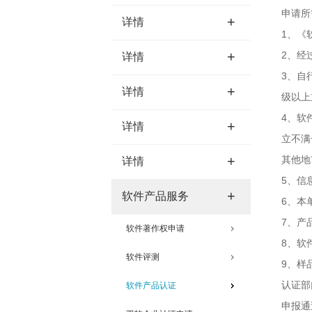
申请所
+
详情
1、《
+
2、经
详情
3、自
+
详情
级以上
4、软
+
详情
立不满一
+
其他地市
详情
5、信
+
软件产品服务
6、本
7、产
软件著作权申请
8、软
软件评测
9、样
认证部
软件产品认证
申报通过