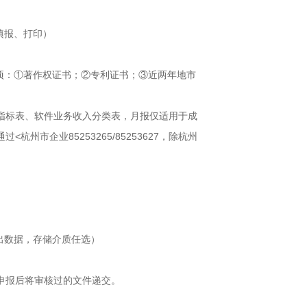
填报、打印）
项：①著作权证书；②专利证书；③近两年地市
要指标表、软件业务收入分类表，月报仅适用于成
通过<杭州市企业85253265/85253627，除杭州
出数据，存储介质任选）
申报后将审核过的文件递交。