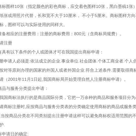
商标图样10张（指定颜色的彩色商标，应交着色图样10张，黑白墨稿1
纸张或用照片代替，长和宽不大于10厘米， 不小于5厘米。商标图样方
标，图样可以与实际使用的同样大。
准备相应的注册费用：注册的商标费用：800元（含商标局规费）。
请注册
有具有以下条件的个人或团体才可在我国提出商标申请：
册申请人必须是:依法成立的企业.事业单位.社会团体.个体工商业者.个
按对等原则办理的国家的外国人或者外国企业.符合上述条件.需要取得商
请（2001年11月1日起,我国商标局开始受理自然人注册商标申请）。
商品与服务分类提出申请：
我国商标法执行的是商品国际分类，它把一万余种的商品和服务项目分为4
请商标注册时,应按商品与服务分类表的分类确定使用商标的商品或服务类
应当按商品分类在不同类别提出注册申请这样可以避免商标权适用范围的不
护.
标申请日的确定: