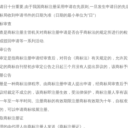
请日十分重要,由于我国商标注册采用申请在先原则,一旦发生申请日的先
标局收到申请书件的日期为准（日期的最小单位为"日"）
标审查
查是商标注册主管机关对商标注册申请是否合乎商标法的规定所进行的检查
或驳回申请等一系列活动.
审公告
审定是指商标注册申请经审查后，对符合《商标法》有关规定的，允许其
定的商标自刊登初步审定公告之日起三个月没有人提出异议的，该商标予
册公告
册是一种商标法律程序。由商标注册申请人提出申请，经商标局审查后予
议经裁定不成立的，该商标即注册生效，受法律保护，商标注册人享有该
一年至一年半时间。注册商标的有效期限注册商标有效期为十年，自核准
的，可以申请商标续展注册。
取商标注册证
理的由代理人向商标注册人发送《商标注册证》。