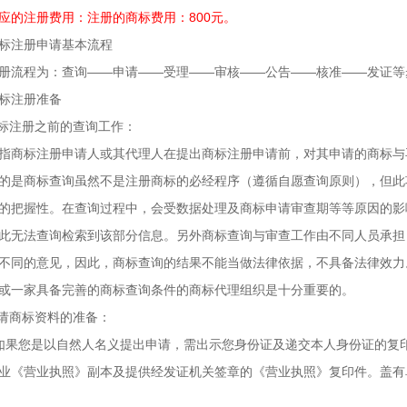
应的注册费用：注册的商标费用：800元。
商标注册申请基本流程
册流程为：查询——申请——受理——审核——公告——核准——发证等
标注册准备
商标注册之前的查询工作：
指商标注册申请人或其代理人在提出商标注册申请前，对其申请的商标与
的是商标查询虽然不是注册商标的必经程序（遵循自愿查询原则），但此
的把握性。在查询过程中，会受数据处理及商标申请审查期等等原因的影
此无法查询检索到该部分信息。另外商标查询与审查工作由不同人员承担
不同的意见，因此，商标查询的结果不能当做法律依据，不具备法律效力
或一家具备完善的商标查询条件的商标代理组织是十分重要的。
申请商标资料的准备：
如果您是以自然人名义提出申请，需出示您身份证及递交本人身份证的复
业《营业执照》副本及提供经发证机关签章的《营业执照》复印件。盖有