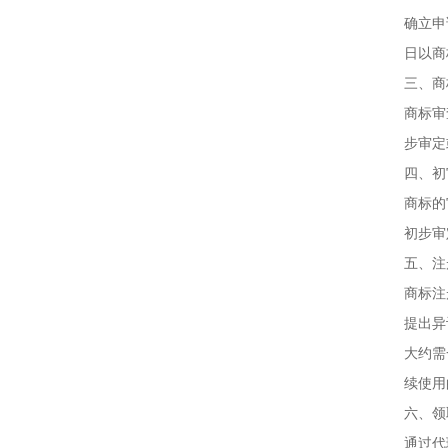
确立申
日以商
三、商
商标审
步审定
四、初
商标的
初步审
五、注
商标注
提出异
大约需
续使用
六、领
通过代