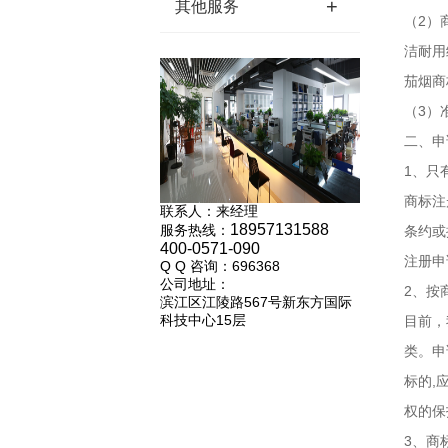
+
其他服务
（2）
洁耐用
茄烟商
（3）
二、申
1、只
商标注
联系人：来经理
18957131588
服务热线：
条约或
400-0571-090
注册申
Q Q 咨询：696368
公司地址：
2、按
滨江区江陵路567号新东方国际
科技中心15层
目前，
类。申
标的,
权的保
3、商