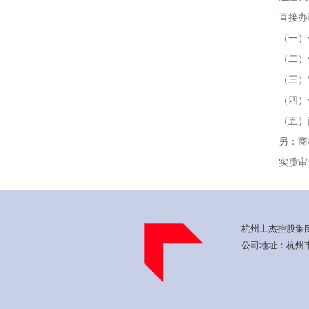
直接办
（一）
（二）
（三）
（四）
（五）
另：商
实质审
杭州上杰控股集团有限公司
公司地址：杭州市滨